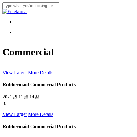
Skip
to
Close
main
Search
content
Menu
Menu
Commercial
View Larger
More Details
Rubbermaid Commercial Products
2021년 11월 14일
0
View Larger
More Details
Rubbermaid Commercial Products