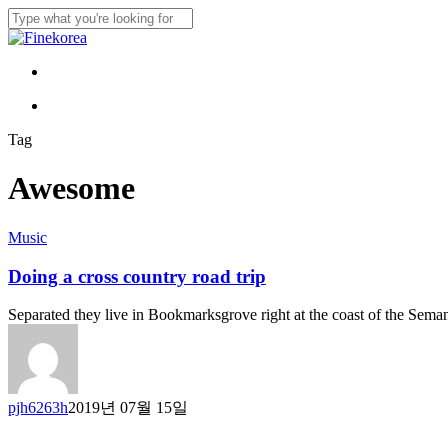
Skip
to
Close
main
Search
content
Menu
Menu
Tag
Awesome
Music
Doing a cross country road trip
Separated they live in Bookmarksgrove right at the coast of the Sema
pjh6263h
2019년 07월 15일