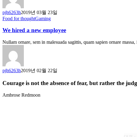
pjh6263h
2019년 03월 23일
Food for thought
Gaming
We hired a new employee
Nullam ornare, sem in malesuada sagittis, quam sapien ornare massa
pjh6263h
2019년 02월 22일
Courage is not the absence of fear, but rather the ju
Ambrose Redmoon
주식회
대표 