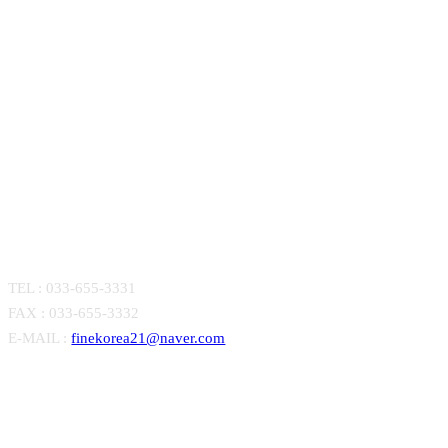
CONTACT
TEL : 033-655-3331
FAX : 033-655-3332
E-MAIL :
finekorea21@naver.com
Close
회사소개
Menu