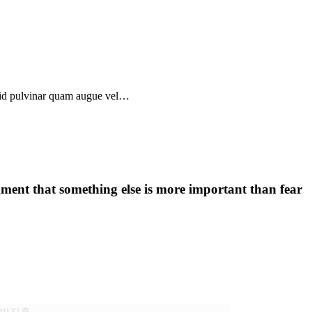
, id pulvinar quam augue vel…
dgment that something else is more important than fear
사 파인코리아
: 박지훈